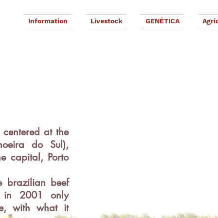
Information
Livestock
GENÉTICA
Agri
G
D
 centered at the
hoeira do Sul),
 capital, Porto
e brazilian beef
d in 2001 only
e, with what it